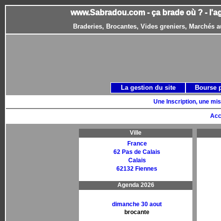
www.Sabradou.com - ça brade où ? - l'a
Braderies, Brocantes, Vides greniers, Marchés a
La gestion du site
Bourse 
Une Inscription, une mis
Acc
Ville
France
62 Pas de Calais
Calais
62132 Fiennes
Agenda 2026
dimanche 30 aout
brocante