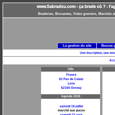
www.Sabradou.com - ça brade où ? - l'a
Braderies, Brocantes, Vides greniers, Marchés a
La gestion du site
Bourse 
Une Inscription, une mis
Acc
Ville
France
62 Pas de Calais
Lens
62160 Grenay
Agenda 2026
samedi 18 juillet
marché aux puces
samedi 15 aout