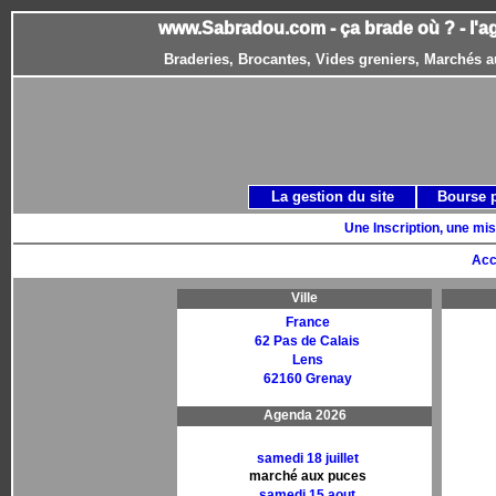
www.Sabradou.com - ça brade où ? - l'a
Braderies, Brocantes, Vides greniers, Marchés a
La gestion du site
Bourse 
Une Inscription, une mis
Acc
Ville
France
62 Pas de Calais
Lens
62160 Grenay
Agenda 2026
samedi 18 juillet
marché aux puces
samedi 15 aout