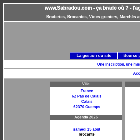
www.Sabradou.com - ça brade où ? - l'a
Braderies, Brocantes, Vides greniers, Marchés a
La gestion du site
Bourse 
Une Inscription, une mis
Acc
Ville
France
62 Pas de Calais
Calais
62370 Guemps
Agenda 2026
samedi 15 aout
brocante