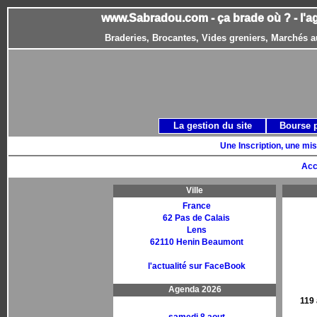
www.Sabradou.com - ça brade où ? - l'a
Braderies, Brocantes, Vides greniers, Marchés a
La gestion du site
Bourse 
Une Inscription, une mis
Acc
Ville
France
62 Pas de Calais
Lens
62110 Henin Beaumont
l'actualité sur FaceBook
Agenda 2026
119