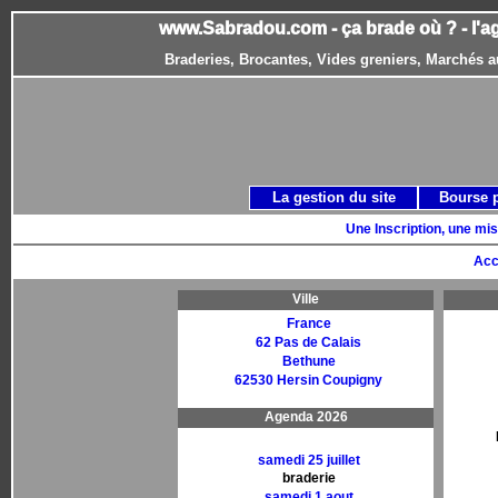
www.Sabradou.com - ça brade où ? - l'a
Braderies, Brocantes, Vides greniers, Marchés a
La gestion du site
Bourse 
Une Inscription, une mis
Acc
Ville
France
62 Pas de Calais
Bethune
62530 Hersin Coupigny
Agenda 2026
samedi 25 juillet
braderie
samedi 1 aout