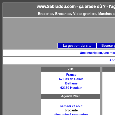
www.Sabradou.com - ça brade où ? - l'a
Braderies, Brocantes, Vides greniers, Marchés a
La gestion du site
Bourse 
Une Inscription, une mis
Acc
Ville
France
62 Pas de Calais
Bethune
62150 Houdain
Agenda 2026
samedi 22 aout
brocante
dimanche 6 septembre