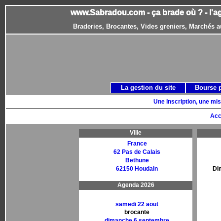
www.Sabradou.com - ça brade où ? - l'a
Braderies, Brocantes, Vides greniers, Marchés a
La gestion du site
Bourse 
Une Inscription, une mis
Acc
Ville
France
62 Pas de Calais
Bethune
62150 Houdain
Di
Agenda 2026
samedi 22 aout
brocante
dimanche 6 septembre