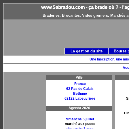
www.Sabradou.com - ça brade où ? - l'a
Braderies, Brocantes, Vides greniers, Marchés a
La gestion du site
Bourse 
Une Inscription, une mis
Acc
Ville
France
62 Pas de Calais
Bethune
62122 Labeuvriere
S
Agenda 2026
Di
dimanche 5 juillet
marché aux puces
dimanche 2 aout