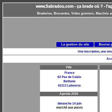
www.Sabradou.com - ça brade où ? - l'a
Braderies, Brocantes, Vides greniers, Marchés a
La gestion du site
Bourse 
Une Inscription, une mis
Acc
Ville
France
62 Pas de Calais
Bethune
62113 Labourse
Agenda 2026
dimanche 14 juin
marché aux puces