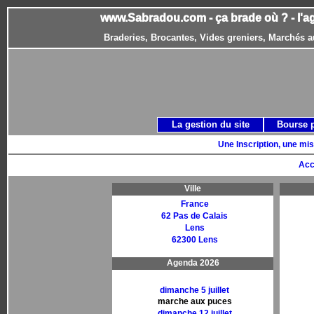
www.Sabradou.com - ça brade où ? - l'a
Braderies, Brocantes, Vides greniers, Marchés a
La gestion du site
Bourse 
Une Inscription, une mis
Acc
Ville
France
62 Pas de Calais
Lens
62300 Lens
Agenda 2026
dimanche 5 juillet
marche aux puces
dimanche 12 juillet