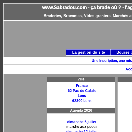
www.Sabradou.com - ça brade où ? - l'a
Braderies, Brocantes, Vides greniers, Marchés a
La gestion du site
Bourse 
Une Inscription, une mis
Acc
Ville
France
62 Pas de Calais
Lens
62300 Lens
Agenda 2026
dimanche 5 juillet
marche aux puces
dimanche 12 juillet