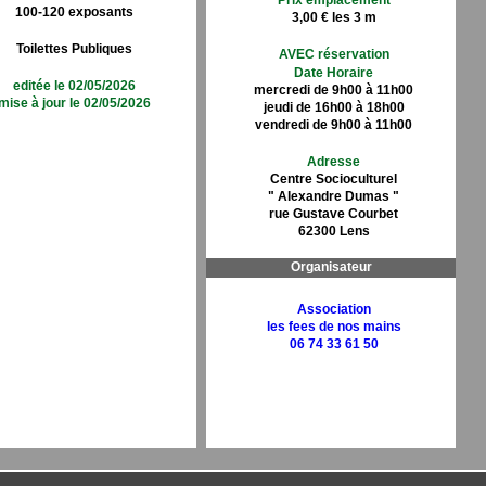
Prix emplacement
100-120 exposants
3,00 € les 3 m
Toilettes Publiques
AVEC réservation
Date Horaire
editée le 02/05/2026
mercredi de 9h00 à 11h00
mise à jour le 02/05/2026
jeudi de 16h00 à 18h00
vendredi de 9h00 à 11h00
Adresse
Centre Socioculturel
" Alexandre Dumas "
rue Gustave Courbet
62300 Lens
Organisateur
Association
les fees de nos mains
06 74 33 61 50