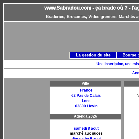
www.Sabradou.com - ça brade où ? - l'a
Braderies, Brocantes, Vides greniers, Marchés a
La gestion du site
Bourse 
Une Inscription, une mis
Acc
Ville
France
62 Pas de Calais
Lens
62800 Lievin
Agenda 2026
samedi 8 aout
marché aux puces
dimanche 9 aout