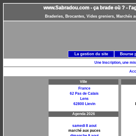
www.Sabradou.com - ça brade où ? - l'a
Braderies, Brocantes, Vides greniers, Marchés a
La gestion du site
Bourse 
Une Inscription, une mis
Acc
Ville
France
62 Pas de Calais
Lens
62800 Lievin
Agenda 2026
samedi 8 aout
marché aux puces
dimanche 9 aout