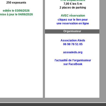
Prix emplacement
250 exposants
7,00 € les 5 m
2 places de parking
editée le 03/06/2026
mise à jour le 04/06/2026
AVEC réservation
cliquez sur le lien pour
une reservation en ligne
Organisateur
Association Aleds
06 98 78 51 05
assoaleds.org
l'actualité de l'organisateur
sur FaceBook