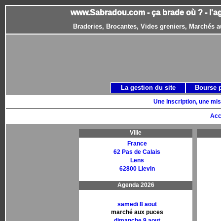
www.Sabradou.com - ça brade où ? - l'a
Braderies, Brocantes, Vides greniers, Marchés a
La gestion du site
Bourse 
Une Inscription, une mis
Acc
Ville
France
62 Pas de Calais
Lens
62800 Lievin
Agenda 2026
samedi 8 aout
marché aux puces
dimanche 9 aout