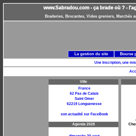
www.Sabradou.com - ça brade où ? - l'a
Braderies, Brocantes, Vides greniers, Marchés a
La gestion du site
Bourse 
Une Inscription, une mis
Acc
Ville
France
62 Pas de Calais
Saint Omer
62219 Longuenesse
son actualité sur FaceBook
Agenda 2026
Chem