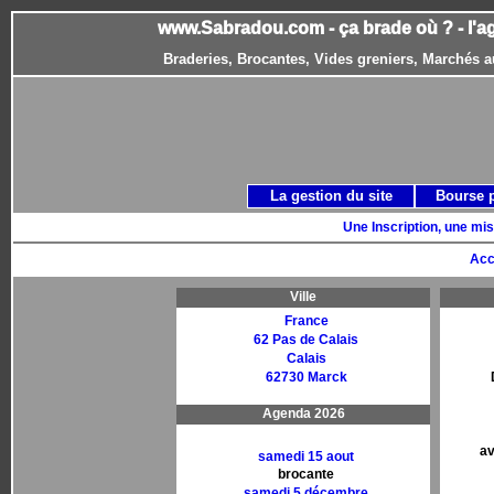
www.Sabradou.com - ça brade où ? - l'a
Braderies, Brocantes, Vides greniers, Marchés a
La gestion du site
Bourse 
Une Inscription, une mis
Acc
Ville
France
62 Pas de Calais
Calais
62730 Marck
Agenda 2026
av
samedi 15 aout
brocante
samedi 5 décembre