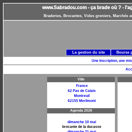
www.Sabradou.com - ça brade où ? - l'a
Braderies, Brocantes, Vides greniers, Marchés a
La gestion du site
Bourse 
Une Inscription, une mis
Acc
Ville
France
62 Pas de Calais
Montreuil
62155 Merlimont
Agenda 2026
dimanche 10 mai
brocante de la ducasse
dimanche 31 mai