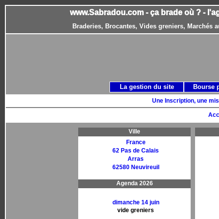
www.Sabradou.com - ça brade où ? - l'a
Braderies, Brocantes, Vides greniers, Marchés a
La gestion du site
Bourse 
Une Inscription, une mis
Acc
Ville
France
62 Pas de Calais
Arras
62580 Neuvireuil
Agenda 2026
dimanche 14 juin
vide greniers