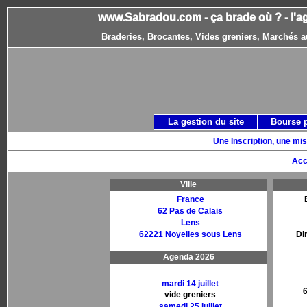
www.Sabradou.com - ça brade où ? - l'a
Braderies, Brocantes, Vides greniers, Marchés a
La gestion du site
Bourse 
Une Inscription, une mis
Acc
Ville
France
62 Pas de Calais
Lens
62221 Noyelles sous Lens
Di
Agenda 2026
mardi 14 juillet
6
vide greniers
samedi 25 juillet