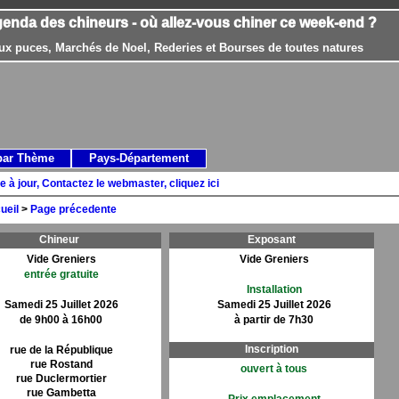
genda des chineurs - où allez-vous chiner ce week-end ?
ux puces, Marchés de Noel, Rederies et Bourses de toutes natures
par Thème
Pays-Département
e à jour, Contactez le webmaster, cliquez ici
ueil
>
Page précedente
Chineur
Exposant
Vide Greniers
Vide Greniers
entrée gratuite
Installation
Samedi 25 Juillet 2026
Samedi 25 Juillet 2026
de 9h00 à 16h00
à partir de 7h30
Inscription
rue de la République
rue Rostand
ouvert à tous
rue Duclermortier
rue Gambetta