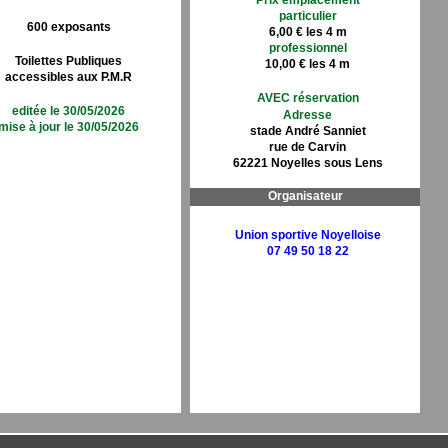
Prix emplacement
particulier
600 exposants
6,00 € les 4 m
professionnel
Toilettes Publiques
10,00 € les 4 m
accessibles aux P.M.R
AVEC réservation
editée le 30/05/2026
Adresse
mise à jour le 30/05/2026
stade André Sanniet
rue de Carvin
62221 Noyelles sous Lens
Organisateur
Union sportive Noyelloise
07 49 50 18 22