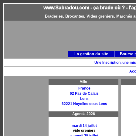
www.Sabradou.com - ça brade où ? - l'a
Braderies, Brocantes, Vides greniers, Marchés a
La gestion du site
Bourse 
Une Inscription, une mis
Acc
Ville
France
62 Pas de Calais
Lens
62221 Noyelles sous Lens
Agenda 2026
mardi 14 juillet
vide greniers
samedi 25 juillet