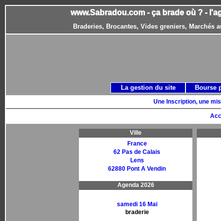
www.Sabradou.com - ça brade où ? - l'a
Braderies, Brocantes, Vides greniers, Marchés a
La gestion du site
Bourse 
Une Inscription, une mis
Acc
Ville
France
62 Pas de Calais
Lens
62880 Pont A Vendin
Agenda 2026
samedi 16 Mai
braderie