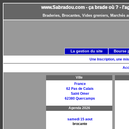
www.Sabradou.com - ça brade où ? - l'a
Braderies, Brocantes, Vides greniers, Marchés a
La gestion du site
Bourse 
Une Inscription, une mis
Acc
Ville
France
62 Pas de Calais
Saint Omer
62380 Quercamps
Agenda 2026
samedi 15 aout
brocante