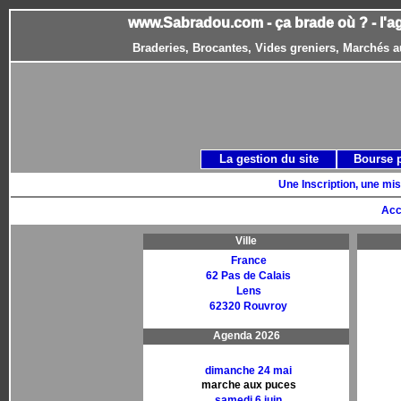
www.Sabradou.com - ça brade où ? - l'a
Braderies, Brocantes, Vides greniers, Marchés a
La gestion du site
Bourse 
Une Inscription, une mis
Acc
Ville
France
62 Pas de Calais
Lens
62320 Rouvroy
Agenda 2026
dimanche 24 mai
marche aux puces
samedi 6 juin