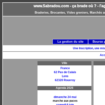
www.Sabradou.com - ça brade où ? - l'a
Braderies, Brocantes, Vides greniers, Marchés a
La gestion du site
Bourse 
Une Inscription, une mis
Acc
Ville
France
62 Pas de Calais
Lens
62320 Rouvroy
Agenda 2026
dimanche 24 mai
marche aux puces
samedi 6 juin