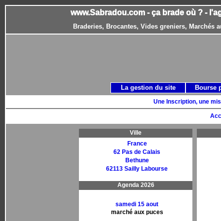
www.Sabradou.com - ça brade où ? - l'a
Braderies, Brocantes, Vides greniers, Marchés a
La gestion du site
Bourse 
Une Inscription, une mis
Acc
Ville
France
62 Pas de Calais
Bethune
62113 Sailly Labourse
Agenda 2026
samedi 15 aout
marché aux puces