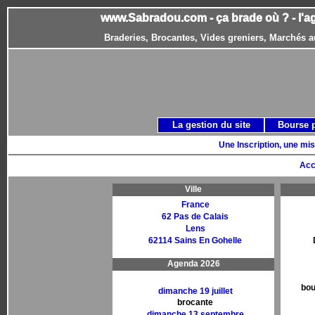
www.Sabradou.com - ça brade où ? - l'a
Braderies, Brocantes, Vides greniers, Marchés a
La gestion du site
Bourse 
Une Inscription, une mis
Acc
Ville
France
62 Pas de Calais
Lens
62114 Sains En Gohelle
Agenda 2026
bou
dimanche 19 juillet
brocante
dimanche 13 septembre