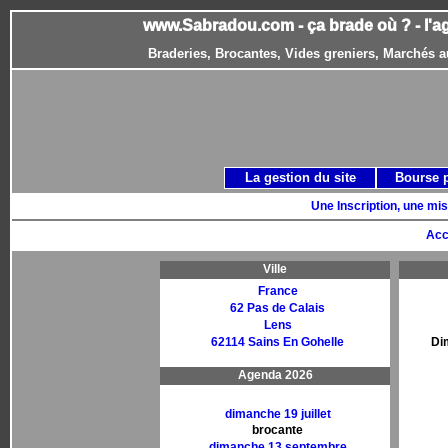
www.Sabradou.com - ça brade où ? - l'a
Braderies, Brocantes, Vides greniers, Marchés a
La gestion du site
Bourse 
Une Inscription, une mis
Acc
Ville
France
62 Pas de Calais
Lens
62114 Sains En Gohelle
Di
Agenda 2026
dimanche 19 juillet
brocante
dimanche 13 septembre