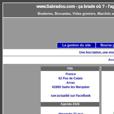
www.Sabradou.com - ça brade où ? - l'a
Braderies, Brocantes, Vides greniers, Marchés a
La gestion du site
Bourse 
Une Inscription, une mis
Acc
Ville
France
62 Pas de Calais
Arras
62860 Sains les Marquion
son actualité sur FaceBook
Agenda 2026