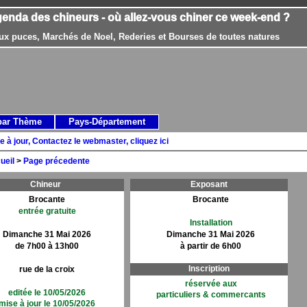
genda des chineurs - où allez-vous chiner ce week-end ?
ux puces, Marchés de Noel, Rederies et Bourses de toutes natures
par Thème
Pays-Département
e à jour, Contactez le webmaster, cliquez ici
ueil
>
Page précedente
Chineur
Exposant
Brocante
Brocante
entrée gratuite
Installation
Dimanche 31 Mai 2026
Dimanche 31 Mai 2026
de 7h00 à 13h00
à partir de 6h00
Inscription
rue de la croix
réservée aux
editée le 10/05/2026
particuliers & commercants
mise à jour le 10/05/2026