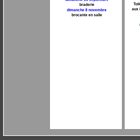
Toi
braderie
aux 
dimanche 8 novembre
brocante en salle