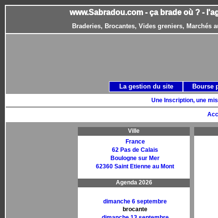
www.Sabradou.com - ça brade où ? - l'a
Braderies, Brocantes, Vides greniers, Marchés a
La gestion du site
Bourse 
Une Inscription, une mis
Acc
Ville
France
62 Pas de Calais
Boulogne sur Mer
62360 Saint Etienne au Mont
Agenda 2026
dimanche 6 septembre
brocante
dimanche 13 septembre