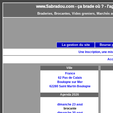
www.Sabradou.com - ça brade où ? - l'a
Braderies, Brocantes, Vides greniers, Marchés a
La gestion du site
Bourse 
Une Inscription, une mis
Acc
Ville
France
62 Pas de Calais
Boulogne sur Mer
62280 Saint Martin Boulogne
Agenda 2026
dimanche 23 aout
brocante
dimanche 30 aout