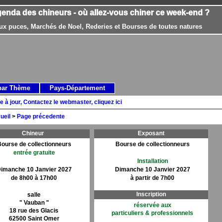
genda des chineurs - où allez-vous chiner ce week-end ?
ux puces, Marchés de Noel, Rederies et Bourses de toutes natures
par Thème
Pays-Département
e à jour, Contactez le webmaster, cliquez ici
ueil
>
Page précedente
Chineur
Exposant
ourse de collectionneurs
Bourse de collectionneurs
entrée gratuite
Installation
imanche 10 Janvier 2027
Dimanche 10 Janvier 2027
de 8h00 à 17h00
à partir de 7h00
Inscription
salle
" Vauban "
réservée aux
18 rue des Glacis
particuliers & professionnels
62500 Saint Omer