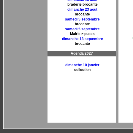
braderie brocante
dimanche 23 aout
brocante
samedi 5 septembre
brocante
samedi 5 septembre
Mairie > puces
dimanche 13 septembre
brocante
Agenda 2027
dimanche 10 janvier
collection