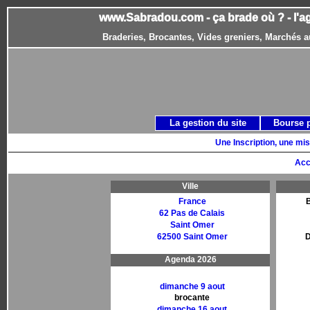
www.Sabradou.com - ça brade où ? - l'a
Braderies, Brocantes, Vides greniers, Marchés a
La gestion du site
Bourse 
Une Inscription, une mis
Acc
Ville
France
B
62 Pas de Calais
Saint Omer
62500 Saint Omer
D
Agenda 2026
dimanche 9 aout
brocante
dimanche 16 aout