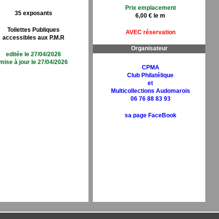
Prix emplacement
35 exposants
6,00 € le m
Toilettes Publiques
AVEC réservation
accessibles aux P.M.R
Organisateur
editée le 27/04/2026
mise à jour le 27/04/2026
CPMA
Club Philatélique
et
Multicollections Audomarois
06 76 88 83 93
sa page FaceBook