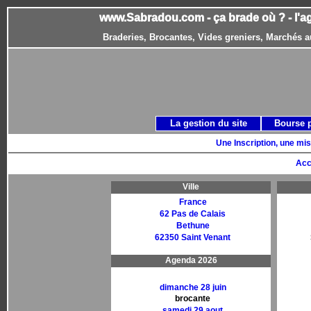
www.Sabradou.com - ça brade où ? - l'a
Braderies, Brocantes, Vides greniers, Marchés a
La gestion du site
Bourse 
Une Inscription, une mis
Acc
Ville
France
62 Pas de Calais
Bethune
62350 Saint Venant
Agenda 2026
dimanche 28 juin
brocante
samedi 29 aout