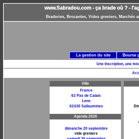
www.Sabradou.com - ça brade où ? - l'a
Braderies, Brocantes, Vides greniers, Marchés a
La gestion du site
Bourse 
Une Inscription, une mis
Acc
Ville
France
62 Pas de Calais
Lens
62430 Sallaumines
Di
Agenda 2026
dimanche 20 septembre
vide greniers
samedi 26 septembre