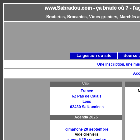
www.Sabradou.com - ça brade où ? - l'a
Braderies, Brocantes, Vides greniers, Marchés a
La gestion du site
Bourse 
Une Inscription, une mis
Acc
Ville
France
M
62 Pas de Calais
Lens
62430 Sallaumines
Agenda 2026
dimanche 20 septembre
vide greniers
samedi 26 septembre