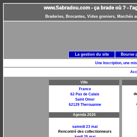
www.Sabradou.com - ça brade où ? - l'a
Braderies, Brocantes, Vides greniers, Marchés a
La gestion du site
Bourse 
Une Inscription, une mis
Acc
Ville
France
d
62 Pas de Calais
Saint Omer
62129 Therouanne
Agenda 2026
samedi 23 mai
Rencontré des collectionneurs
lundi 25 mai