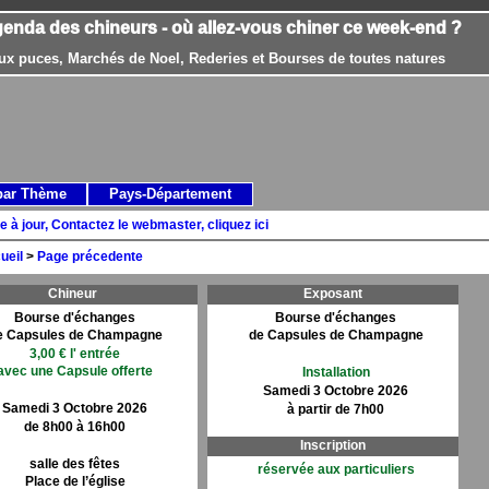
genda des chineurs - où allez-vous chiner ce week-end ?
ux puces, Marchés de Noel, Rederies et Bourses de toutes natures
par Thème
Pays-Département
e à jour, Contactez le webmaster, cliquez ici
ueil
>
Page précedente
Chineur
Exposant
Bourse d'échanges
Bourse d'échanges
e Capsules de Champagne
de Capsules de Champagne
3,00 € l' entrée
avec une Capsule offerte
Installation
Samedi 3 Octobre 2026
Samedi 3 Octobre 2026
à partir de 7h00
de 8h00 à 16h00
Inscription
salle des fêtes
réservée aux particuliers
Place de l’église