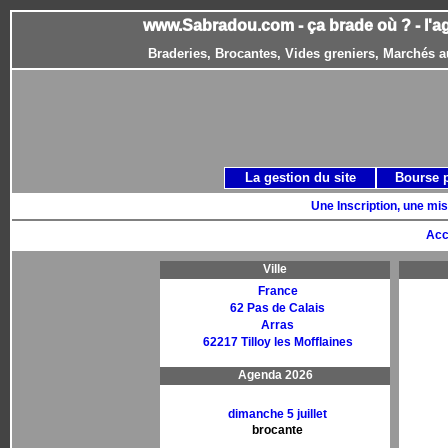
www.Sabradou.com - ça brade où ? - l'a
Braderies, Brocantes, Vides greniers, Marchés a
La gestion du site
Bourse 
Une Inscription, une mis
Acc
Ville
France
62 Pas de Calais
Arras
62217 Tilloy les Mofflaines
Agenda 2026
dimanche 5 juillet
brocante