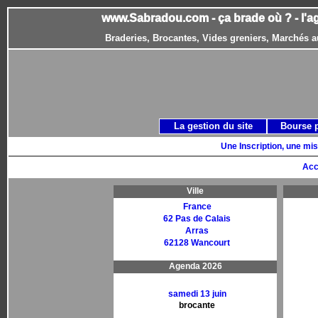
www.Sabradou.com - ça brade où ? - l'a
Braderies, Brocantes, Vides greniers, Marchés a
La gestion du site
Bourse 
Une Inscription, une mis
Acc
Ville
France
62 Pas de Calais
Arras
62128 Wancourt
Agenda 2026
samedi 13 juin
brocante