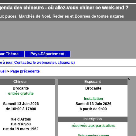
genda des chineurs - où allez-vous chiner ce week-end ?
ux puces, Marchés de Noel, Rederies et Bourses de toutes natures
par Thème
Pays-Département
e à jour, Contactez le webmaster, cliquez ici
ueil
>
Page précedente
<
Chineur
Exposant
Brocante
Brocante
entrée gratuite
Installation
Samedi 13 Juin 2026
Samedi 13 Juin 2026
de 10h00 à 17h00
à partir de 9h00
Inscription
rue d'Artois
rue d'Anjou
réservée aux particuliers
rue du 19 mars 1962