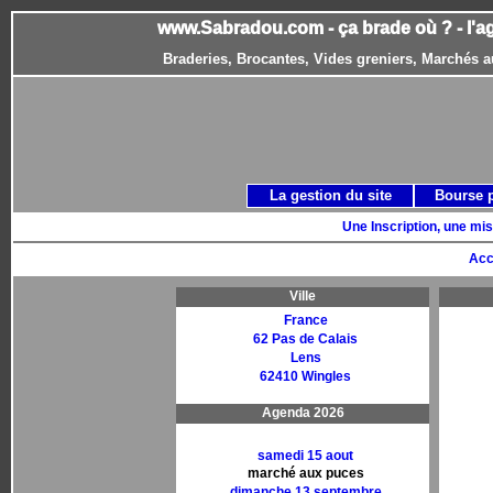
www.Sabradou.com - ça brade où ? - l'a
Braderies, Brocantes, Vides greniers, Marchés a
La gestion du site
Bourse 
Une Inscription, une mis
Acc
Ville
France
62 Pas de Calais
Lens
62410 Wingles
Agenda 2026
samedi 15 aout
marché aux puces
dimanche 13 septembre