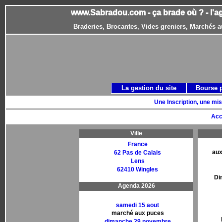
www.Sabradou.com - ça brade où ? - l'a
Braderies, Brocantes, Vides greniers, Marchés a
La gestion du site
Bourse 
Une Inscription, une mis
Acc
Ville
France
aux
62 Pas de Calais
Lens
62410 Wingles
Di
Agenda 2026
samedi 15 aout
marché aux puces
dimanche 29 novembre