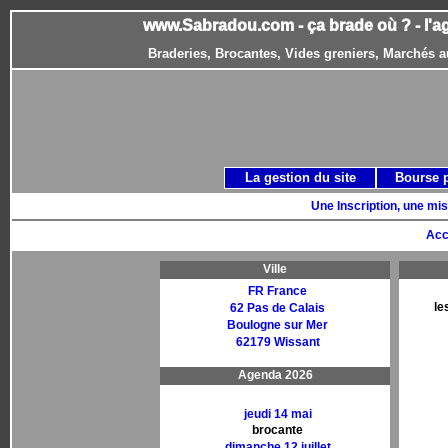
www.Sabradou.com - ça brade où ? - l'a
Braderies, Brocantes, Vides greniers, Marchés a
La gestion du site
Bourse 
Une Inscription, une mis
Acc
Ville
FR France
le
62 Pas de Calais
Boulogne sur Mer
62179 Wissant
Agenda 2026
jeudi 14 mai
brocante
dimanche 12 juillet