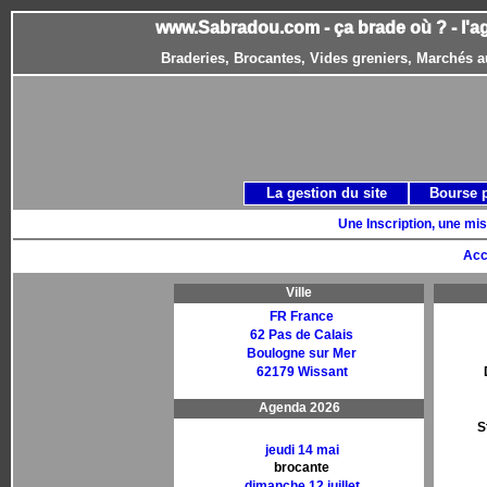
www.Sabradou.com - ça brade où ? - l'a
Braderies, Brocantes, Vides greniers, Marchés a
La gestion du site
Bourse 
Une Inscription, une mis
Acc
Ville
FR France
62 Pas de Calais
Boulogne sur Mer
62179 Wissant
Agenda 2026
S
jeudi 14 mai
brocante
dimanche 12 juillet