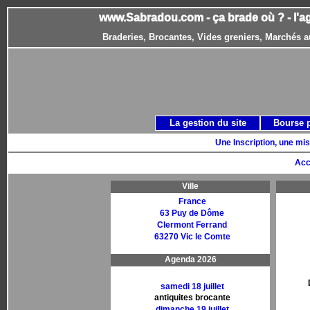
www.Sabradou.com - ça brade où ? - l'a
Braderies, Brocantes, Vides greniers, Marchés a
La gestion du site
Bourse 
Une Inscription, une mis
Acc
Ville
France
63 Puy de Dôme
Clermont Ferrand
63270 Vic le Comte
Agenda 2026
samedi 18 juillet
antiquites brocante
dimanche 19 juillet