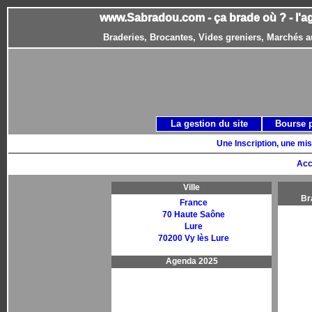
www.Sabradou.com - ça brade où ? - l'a
Braderies, Brocantes, Vides greniers, Marchés a
La gestion du site
Bourse 
Une Inscription, une mis
Acc
Ville
Br
France
70 Haute Saône
Lure
70200 Vy lès Lure
Agenda 2025