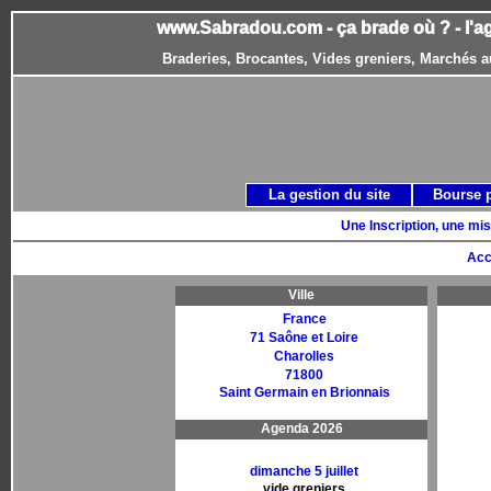
www.Sabradou.com - ça brade où ? - l'a
Braderies, Brocantes, Vides greniers, Marchés a
La gestion du site
Bourse 
Une Inscription, une mis
Acc
Ville
France
71 Saône et Loire
Charolles
71800
Saint Germain en Brionnais
Agenda 2026
dimanche 5 juillet
vide greniers