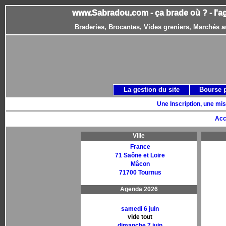
www.Sabradou.com - ça brade où ? - l'a
Braderies, Brocantes, Vides greniers, Marchés a
La gestion du site
Bourse 
Une Inscription, une mis
Acc
Ville
France
71 Saône et Loire
Mâcon
71700 Tournus
Agenda 2026
samedi 6 juin
vide tout
dimanche 7 juin