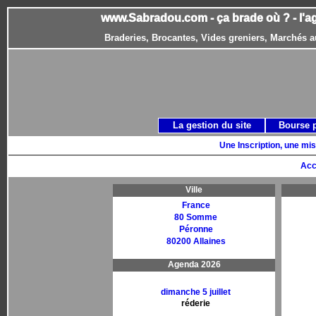
www.Sabradou.com - ça brade où ? - l'a
Braderies, Brocantes, Vides greniers, Marchés a
La gestion du site
Bourse 
Une Inscription, une mis
Acc
Ville
France
80 Somme
Péronne
80200 Allaines
Agenda 2026
dimanche 5 juillet
réderie