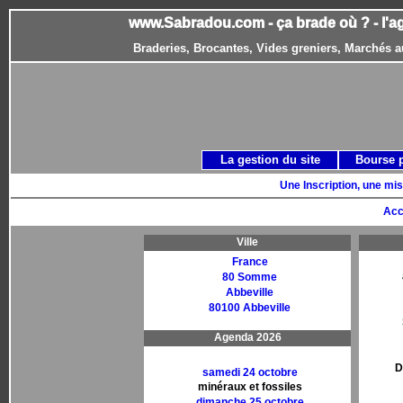
www.Sabradou.com - ça brade où ? - l'a
Braderies, Brocantes, Vides greniers, Marchés a
La gestion du site
Bourse 
Une Inscription, une mis
Acc
Ville
France
80 Somme
Abbeville
80100 Abbeville
Agenda 2026
D
samedi 24 octobre
minéraux et fossiles
dimanche 25 octobre