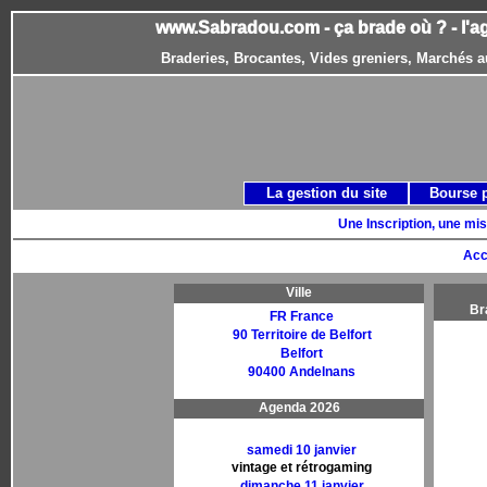
www.Sabradou.com - ça brade où ? - l'a
Braderies, Brocantes, Vides greniers, Marchés a
La gestion du site
Bourse 
Une Inscription, une mis
Acc
Ville
Br
FR France
90 Territoire de Belfort
Belfort
90400 Andelnans
Agenda 2026
samedi 10 janvier
vintage et rétrogaming
dimanche 11 janvier