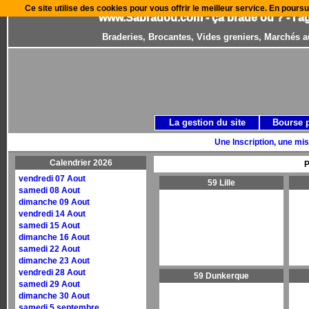
Ce site utilise des cookies pour vous offrir le meilleur service. En poursu
www.Sabradou.com - ça brade où ? - l'a
Braderies, Brocantes, Vides greniers, Marchés a
La gestion du site
Bourse 
Une Inscription, une mis
Calendrier 2026
P
vendredi 07 Aout
59 Lille
samedi 08 Aout
dimanche 09 Aout
vendredi 14 Aout
samedi 15 Aout
dimanche 16 Aout
samedi 22 Aout
dimanche 23 Aout
vendredi 28 Aout
59 Dunkerque
samedi 29 Aout
dimanche 30 Aout
samedi 5 septembre